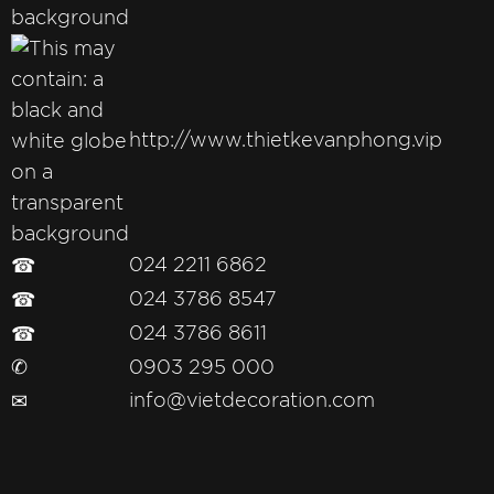
http://www.thietkevanphong.vip
☎
024 2211 6862
☎
024 3786 8547
☎
024 3786 8611
✆
0903 295 000
✉
info@vietdecoration.com