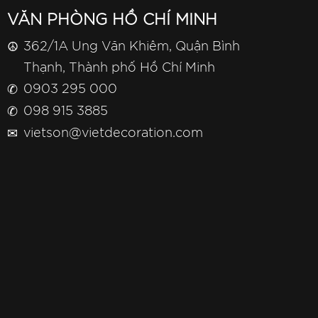
VĂN PHÒNG HỒ CHÍ MINH
☮
362/1A Ung Văn Khiêm, Quận Bình
Thạnh, Thành phố Hồ Chí Minh
✆
0903 295 000
✆
098 915 3885
✉
vietson@vietdecoration.com